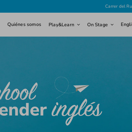
Carrer del Ru
o
Quiénes somos
Engl
Play&Learn
On Stage
hool
inglés
render