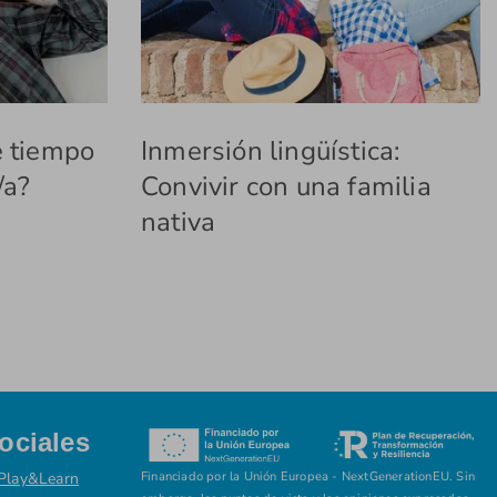
e tiempo
Inmersión lingüística:
/a?
Convivir con una familia
nativa
ociales
Play&Learn
Financiado por la Unión Europea - NextGenerationEU. Sin