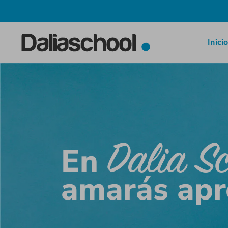
Inici
Dalia Sc
En
amarás ap