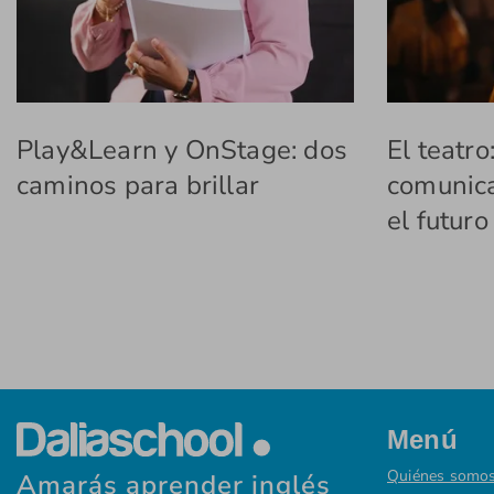
Play&Learn y OnStage: dos
El teatro
caminos para brillar
comunica
el futuro
Menú
Quiénes somo
Amarás aprender inglés