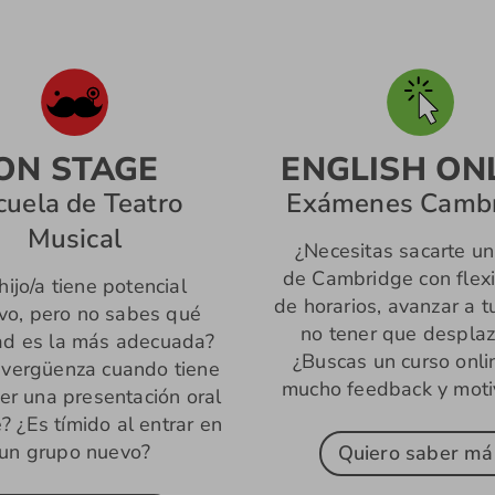
ON STAGE
ENGLISH ON
cuela de Teatro
Exámenes Camb
Musical
¿Necesitas sacarte un 
de Cambridge con flexi
hijo/a tiene potencial
de horarios, avanzar a t
ivo, pero no sabes qué
no tener que desplaz
dad es la más adecuada?
¿Buscas un curso onli
 vergüenza cuando tiene
mucho feedback y moti
er una presentación oral
? ¿Es tímido al entrar en
un grupo nuevo?
Quiero saber má