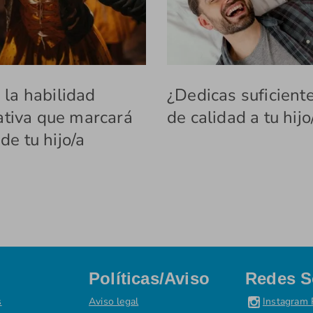
: la habilidad
¿Dedicas suficient
tiva que marcará
de calidad a tu hijo
 de tu hijo/a
Políticas/Aviso
Redes S
s
Aviso legal
Instagram 