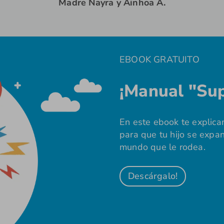
Madre Nayra y Ainhoa A.
EBOOK GRATUITO
¡Manual "Sup
En este ebook te explic
para que tu hijo se expa
mundo que le rodea.
Descárgalo!