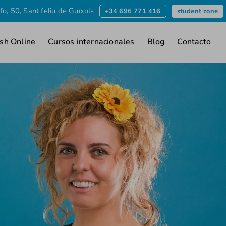
fo, 50, Sant feliu de Guíxols
+34 696 771 416
student zone
ish Online
Cursos internacionales
Blog
Contacto